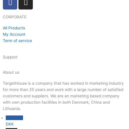
a
n
c
s
CORPORATE
e
t
b
a
All Products
o
g
My Account
o
r
Term of service
k
a
m
Support
About us
TargetHouse is a company that has worked in marketing industry
for more than 25 years and work with a large number of satisfied
customers and suppliers. We are an marketing based company
with own production facilities in both Denmark, China and
Lithuania.
DKK DKK
DKK