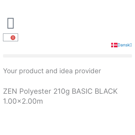
Gå
til
indholdet
0
Kurv
Dansk
English
Your product and idea provider
ZEN Polyester 210g BASIC BLACK
1.00×2.00m