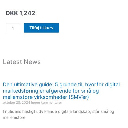
DKK
1,242
ZEN
Tilføj til kurv
Polyester
210g
BASIC
BLACK
1.00x2.00m
Latest News
antal
Den ultimative guide: 5 grunde til, hvorfor digital
markedsføring er afgørende for små og
mellemstore virksomheder (SMV’er)
oktober 28, 2024
Ingen kommentarer
I nutidens hastigt udviklende digitale landskab, står små og
mellemstore