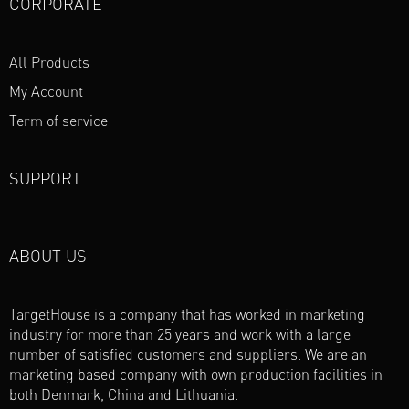
CORPORATE
e
t
b
a
o
g
All Products
o
r
My Account
k
a
m
Term of service
SUPPORT
ABOUT US
TargetHouse is a company that has worked in marketing
industry for more than 25 years and work with a large
number of satisfied customers and suppliers. We are an
marketing based company with own production facilities in
both Denmark, China and Lithuania.