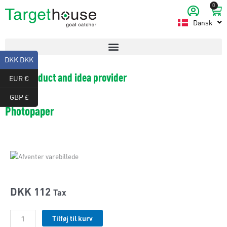
Gå
0
Ku
til
Dansk
English
indholdet
DKK DKK
Your product and idea provider
EUR €
GBP £
Photopaper
DKK
112
Tax
Photopaper
Tilføj til kurv
antal