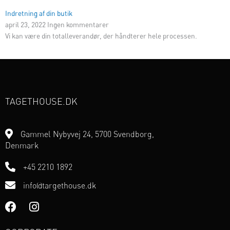
Indretning af din butik
april 23, 2022
Ingen kommentarer
Vi kan være din totalleverandør, der håndterer hele processen.
TAGETHOUSE.DK
Gammel Nybyvej 24, 5700 Svendborg,
Denmark
+45 2210 1892
info@targethouse.dk
F
I
a
n
c
s