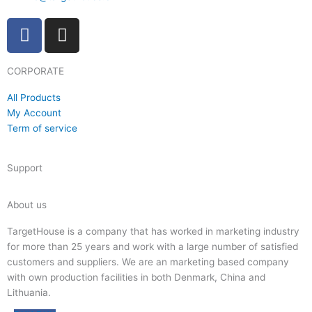
F
I
a
n
c
s
CORPORATE
e
t
b
a
All Products
o
g
My Account
o
r
Term of service
k
a
m
Support
About us
TargetHouse is a company that has worked in marketing industry
for more than 25 years and work with a large number of satisfied
customers and suppliers. We are an marketing based company
with own production facilities in both Denmark, China and
Lithuania.