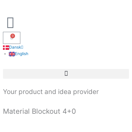
Gå
til
indholdet
0
Kurv
Dansk
English
Your product and idea provider
Material Blockout 4+0